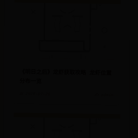
《明日之后》龙虾获取攻略 龙虾位置
分布一览
📅 2026-07-26
✍️ admin