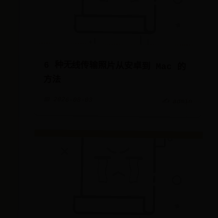
6 种无线传输照片从安卓到 Mac 的
方法
📅 2026-08-03
✍️ admin