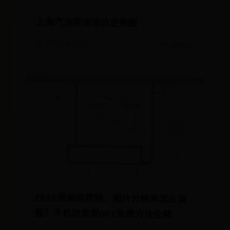
上海汽油柴油油价走势图
📅 2026-07-27
✍️ admin
2026保姆级教程：图片分辨率怎么调
整？手机改像素DPI免费方法全解