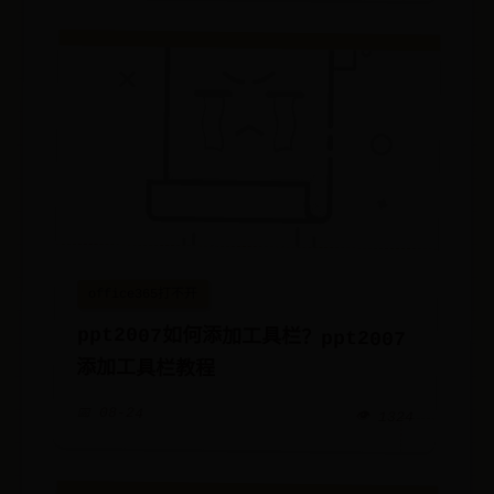
office365打不开
ppt2007如何添加工具栏？ppt2007
添加工具栏教程
📅 08-24
👁️ 1324