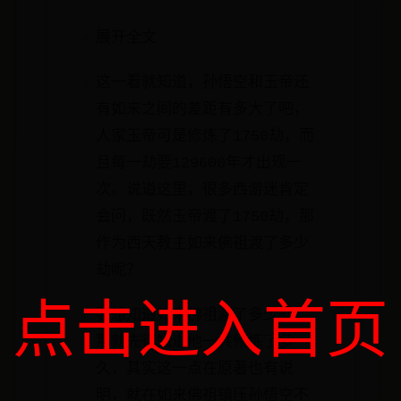
展开全文
这一看就知道，孙悟空和玉帝还
有如来之间的差距有多大了吧，
人家玉帝可是修炼了1750劫，而
且每一劫要129600年才出现一
次。说道这里，很多西游迷肯定
会问，既然玉帝渡了1750劫，那
作为西天教主如来佛祖渡了多少
劫呢？
点击进入首页
要想知道如来佛祖渡了多少劫，
那就先得知道他一共修炼了多
久，其实这一点在原著也有说
明，就在如来佛祖镇压孙悟空不