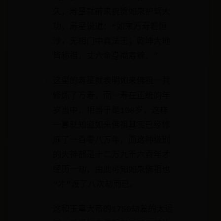
久，寿星就前来祝贺如来护驾大
功，寿星说道：“如来万寿若恒
沙，无相门中真法王；乾坤大地
皆称祖，丈六金身福寿赊。”
这里的寿星就表明如来佛祖一共
修炼了万寿，而一寿在正统的年
岁当中，相当于是108岁，这样
一算就知道如来佛祖其实已经修
炼了一百零八万年，而这种级别
的大神都是十二万九千六百年才
经历一劫，由此可知如来佛祖也
“才”渡了八次劫而已。
这和玉皇大帝的1750劫差的太远