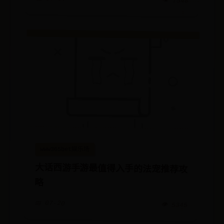
👁️ 7548
www365bet娱乐场
大话西游手游最值得入手的法宠推荐攻
略
📅 07-20
👁️ 5345