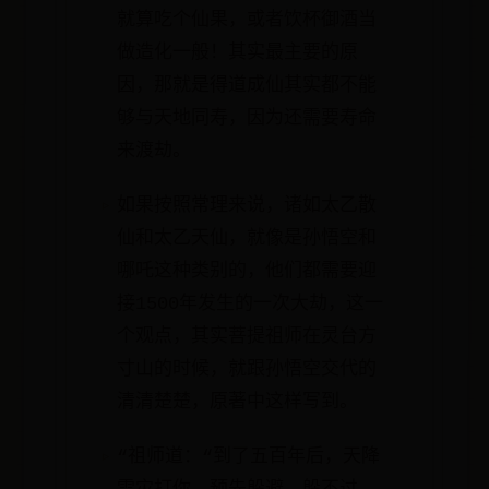
就算吃个仙果，或者饮杯御酒当
做造化一般！其实最主要的原
因，那就是得道成仙其实都不能
够与天地同寿，因为还需要寿命
来渡劫。
如果按照常理来说，诸如太乙散
仙和太乙天仙，就像是孙悟空和
哪吒这种类别的，他们都需要迎
接1500年发生的一次大劫，这一
个观点，其实菩提祖师在灵台方
寸山的时候，就跟孙悟空交代的
清清楚楚，原著中这样写到。
“祖师道：“到了五百年后，天降