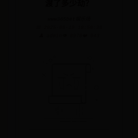
渡了多少劫？
www365bet娱乐场
📅 2025-08-19 18:50:38
👤 admin
👁️ 8970
❤️ 943